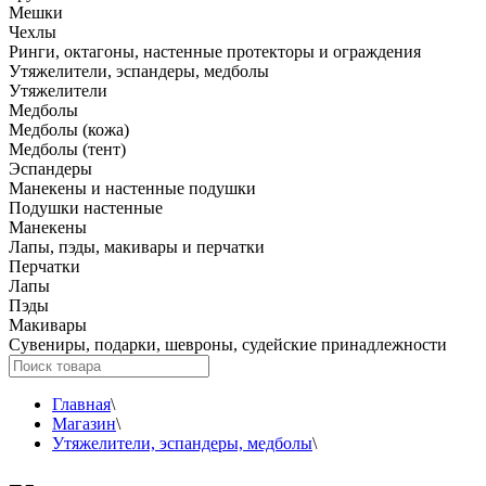
Мешки
Чехлы
Ринги, октагоны, настенные протекторы и ограждения
Утяжелители, эспандеры, медболы
Утяжелители
Медболы
Медболы (кожа)
Медболы (тент)
Эспандеры
Манекены и настенные подушки
Подушки настенные
Манекены
Лапы, пэды, макивары и перчатки
Перчатки
Лапы
Пэды
Макивары
Сувениры, подарки, шевроны, судейские принадлежности
Главная
\
Магазин
\
Утяжелители, эспандеры, медболы
\