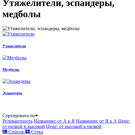
Утяжелители, эспандеры,
медболы
Утяжелители
Медболы
Эспандеры
Сортировать по
Релевантность
Названию: от А к Я
Названию: от Я к А
Цене:
от низкой к высокой
Цене: от высокой к низкой
Список
Сетка