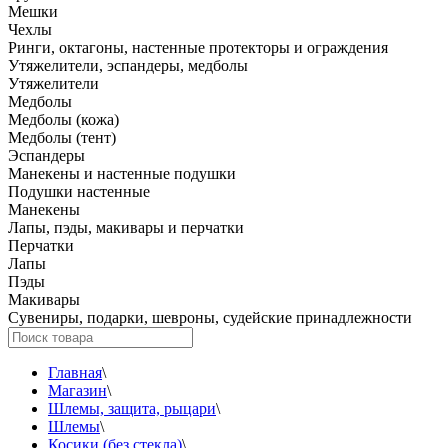
Мешки
Чехлы
Ринги, октагоны, настенные протекторы и ограждения
Утяжелители, эспандеры, медболы
Утяжелители
Медболы
Медболы (кожа)
Медболы (тент)
Эспандеры
Манекены и настенные подушки
Подушки настенные
Манекены
Лапы, пэды, макивары и перчатки
Перчатки
Лапы
Пэды
Макивары
Сувениры, подарки, шевроны, судейские принадлежности
Главная
\
Магазин
\
Шлемы, защита, рыцари
\
Шлемы
\
Косики (без стекла)
\