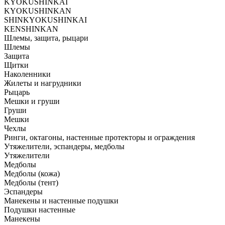
KYOKUSHINKAI
KYOKUSHINKAN
SHINKYOKUSHINKAI
KENSHINKAN
Шлемы, защита, рыцари
Шлемы
Защита
Щитки
Наколенники
Жилеты и нагрудники
Рыцарь
Мешки и груши
Груши
Мешки
Чехлы
Ринги, октагоны, настенные протекторы и ограждения
Утяжелители, эспандеры, медболы
Утяжелители
Медболы
Медболы (кожа)
Медболы (тент)
Эспандеры
Манекены и настенные подушки
Подушки настенные
Манекены